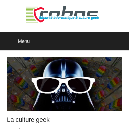
Aller
au
contenu
rohos.fr
Menu
La culture geek