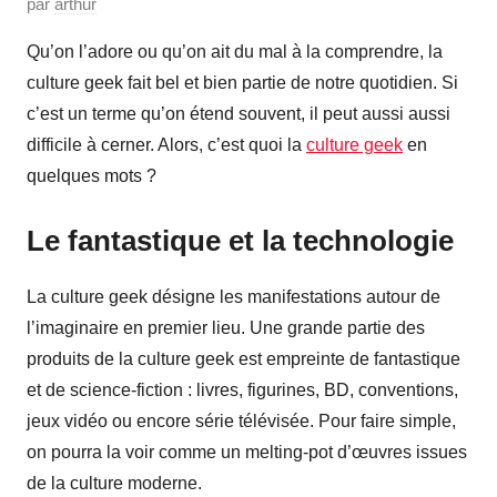
P
par
arthur
u
Qu’on l’adore ou qu’on ait du mal à la comprendre, la
b
culture geek fait bel et bien partie de notre quotidien. Si
l
c’est un terme qu’on étend souvent, il peut aussi aussi
i
difficile à cerner. Alors, c’est quoi la
culture geek
en
é
quelques mots ?
l
e
Le fantastique et la technologie
a
v
r
La culture geek désigne les manifestations autour de
i
l’imaginaire en premier lieu. Une grande partie des
l
produits de la culture geek est empreinte de fantastique
2
et de science-fiction : livres, figurines, BD, conventions,
8
jeux vidéo ou encore série télévisée. Pour faire simple,
,
on pourra la voir comme un melting-pot d’œuvres issues
2
de la culture moderne.
0